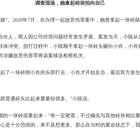
调查现场，她拿起砖块拍向自己
娘”。2020年7月，在办理一起故意伤害案中，她曾拿起一块砖
合伙人，两人因公司经营问题经常发生矛盾。案发当天，小陈从
肢体冲突。扭打过程中，小陈顺手拿起一块砖头砸向小肖，小肖
肖涉嫌故意伤害罪将该案移送检察机关。
捡起了一块砖朝小肖的头部打去，小肖才开始反击，最后双方发生
，跟普通砖头比起来重量轻很多。”小陈说。
砌的一块砖掂量起来：“有一定硬度，不过确实与其他砖块相比重
内心是十分恐惧的，来不及想更多。那么在当时的紧迫状态下，