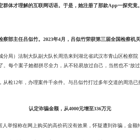
定群体才理解的互联网话语。于是，她注册了那款App一探究竟
察部主任吕似竹。2023年4月，吕似竹荣获第三届全国检察机
城分局）法制大队副大队长周浩来到湖北省武汉市青山区检察院
得了。每个案子她都拼尽全力，从不轻易放过自己，当然也不‘放过
，从检12年，办理案件千余件。与吕似竹打过多年交道的周浩已
认定诈骗金额，从4000元增至336万元
害人举报称在网上购买的高价药没有效果，怀疑遭到诈骗，金额约4