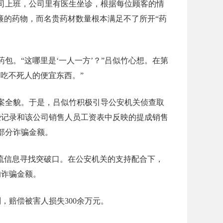
司上班，公司里有医生坐诊，根据每位顾客的情
廉的药物，而名贵药材数量根本满足不了所开“药
。“这哪里是‘一人一方’？”吕似竹心想。在第
吃不死人的便宜东西。”
案全貌。于是，吕似竹积极引导公安机关侦查取
些记录和该公司销售人员工资表中反映的提成销售
部分诈骗金额。
流信息寻找突破口。在公安机关的支持配合下，
的诈骗金额。
，赔偿被害人损失300余万元。