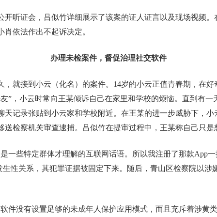
案举行公开听证会，吕似竹详细展示了该案的证人证言以及现场视频
小肖依法作出不起诉决定。
办理未检案件，督促治理社交软件
不久，就接到小云（化名）的案件。14岁的小云正值青春期，在
好友”，小云时常向王某倾诉自己在家里和学校的烦恼。直到有
聊天记录张贴到小云家和学校附近。在王某的进一步威胁下，小
移送检察机关审查逮捕。吕似竹在提审过程中，王某称自己只是
是一些特定群体才理解的互联网话语。所以我注册了那款App一
云发生性关系，其犯罪证据被固定下来。随后，青山区检察院以涉
交软件没有设置足够的未成年人保护应用模式，而且充斥着涉黄