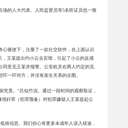
。在场的人大代表、人民监督员等5名听证员也一致
好奇心驱使下，注册了一款社交软件，在上面认识
一天，王某提出约小云去宾馆，引起了小云的反感
云同意见王某并报警。公安机关在两人约定的见
想吓一吓对方，并没有发生关系的企图。
探究竟。”吕似竹说。通过一段时间的观察取证，
嫌强奸罪（犯罪预备）对犯罪嫌疑人王某提起公
类低俗信息。我们担心有更多未成年人误入歧途，