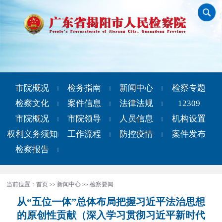
市院概况
检务指南
新闻中心
检察专题
|
|
|
检察文化
案件信息
法律法规
12309
|
|
|
市院概况
市院领导
人员信息
机构设置
|
|
|
权利义务须知
工作流程
防控疫情
案件发布
|
|
|
检察报告
|
当前位置：
首页
新闻中心
检察要闻
>>
>>
从“五位一体”总体布局把握习近平法治思想
的原创性贡献（深入学习贯彻习近平新时代