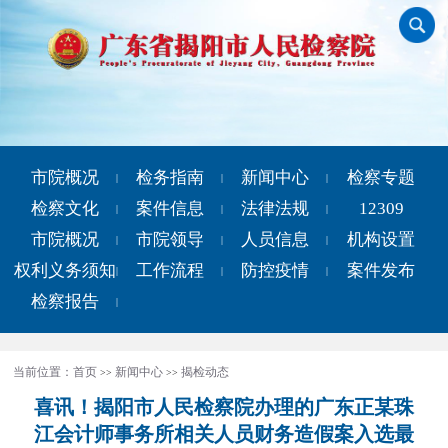
市院概况
检务指南
新闻中心
检察专题
|
|
|
检察文化
案件信息
法律法规
12309
|
|
|
市院概况
市院领导
人员信息
机构设置
|
|
|
权利义务须知
工作流程
防控疫情
案件发布
|
|
|
检察报告
|
当前位置：
首页
新闻中心
揭检动态
>>
>>
喜讯！揭阳市人民检察院办理的广东正某珠
江会计师事务所相关人员财务造假案入选最