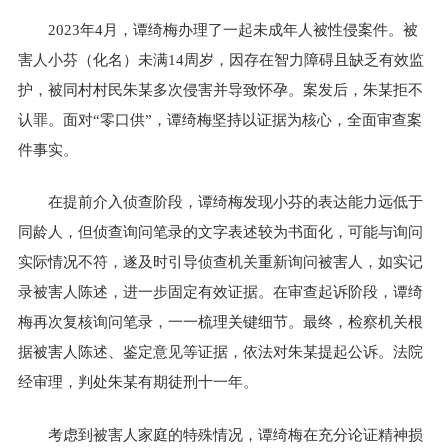
2023年4月，谭绮梅办理了一起未成年人被性侵案件。被
害人小芬（化名）未满14周岁，因存在智力障碍且缺乏有效监
护，被同村村民朱某多次侵害并导致怀孕。案发后，朱某拒不
认罪。面对“零口供”，谭绮梅坚持以证据为核心，全面审查案
件事实。
在提前介入侦查阶段，谭绮梅发现小芬的表达能力远低于
同龄人，但侦查询问笔录的文字表述较为书面化，可能与询问
实际情况不符，遂及时引导侦查机关重新询问被害人，如实记
录被害人陈述，进一步固定有效证据。在审查起诉阶段，谭绮
梅再次复核询问笔录，一一梳理关键细节。最终，检察机关根
据被害人陈述、鉴定意见等证据，依法对朱某提起公诉。法院
经审理，判处朱某有期徒刑十一年。
考虑到被害人家庭的特殊情况，谭绮梅在充分论证精神损