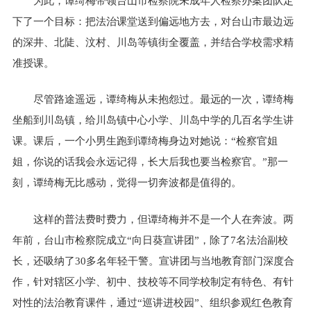
为此，谭绮梅带领台山市检察院未成年人检察办案团队定
下了一个目标：把法治课堂送到偏远地方去，对台山市最边远
的深井、北陡、汶村、川岛等镇街全覆盖，并结合学校需求精
准授课。
尽管路途遥远，谭绮梅从未抱怨过。最远的一次，谭绮梅
坐船到川岛镇，给川岛镇中心小学、川岛中学的几百名学生讲
课。课后，一个小男生跑到谭绮梅身边对她说：“检察官姐
姐，你说的话我会永远记得，长大后我也要当检察官。”那一
刻，谭绮梅无比感动，觉得一切奔波都是值得的。
这样的普法费时费力，但谭绮梅并不是一个人在奔波。两
年前，台山市检察院成立“向日葵宣讲团”，除了7名法治副校
长，还吸纳了30多名年轻干警。宣讲团与当地教育部门深度合
作，针对辖区小学、初中、技校等不同学校制定有特色、有针
对性的法治教育课件，通过“巡讲进校园”、组织参观红色教育