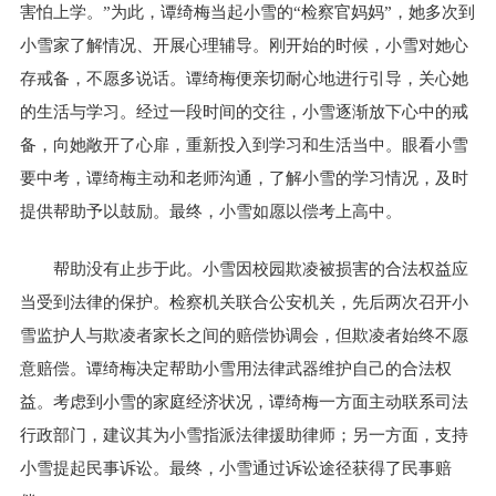
害怕上学。”为此，谭绮梅当起小雪的“检察官妈妈”，她多次到
小雪家了解情况、开展心理辅导。刚开始的时候，小雪对她心
存戒备，不愿多说话。谭绮梅便亲切耐心地进行引导，关心她
的生活与学习。经过一段时间的交往，小雪逐渐放下心中的戒
备，向她敞开了心扉，重新投入到学习和生活当中。眼看小雪
要中考，谭绮梅主动和老师沟通，了解小雪的学习情况，及时
提供帮助予以鼓励。最终，小雪如愿以偿考上高中。
帮助没有止步于此。小雪因校园欺凌被损害的合法权益应
当受到法律的保护。检察机关联合公安机关，先后两次召开小
雪监护人与欺凌者家长之间的赔偿协调会，但欺凌者始终不愿
意赔偿。谭绮梅决定帮助小雪用法律武器维护自己的合法权
益。考虑到小雪的家庭经济状况，谭绮梅一方面主动联系司法
行政部门，建议其为小雪指派法律援助律师；另一方面，支持
小雪提起民事诉讼。最终，小雪通过诉讼途径获得了民事赔