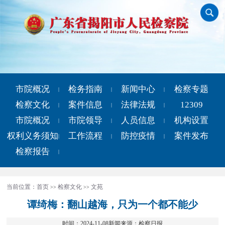
市院概况
检务指南
新闻中心
检察专题
|
|
|
检察文化
案件信息
法律法规
12309
|
|
|
市院概况
市院领导
人员信息
机构设置
|
|
|
权利义务须知
工作流程
防控疫情
案件发布
|
|
|
检察报告
|
当前位置：
首页
检察文化
文苑
>>
>>
谭绮梅：翻山越海，只为一个都不能少
时间：2024-11-08新闻来源：检察日报