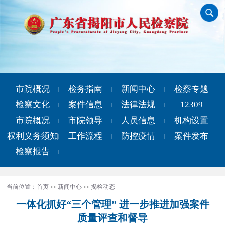
市院概况
检务指南
新闻中心
检察专题
|
|
|
检察文化
案件信息
法律法规
12309
|
|
|
市院概况
市院领导
人员信息
机构设置
|
|
|
权利义务须知
工作流程
防控疫情
案件发布
|
|
|
检察报告
|
当前位置：
首页
新闻中心
揭检动态
>>
>>
一体化抓好“三个管理” 进一步推进加强案件
质量评查和督导