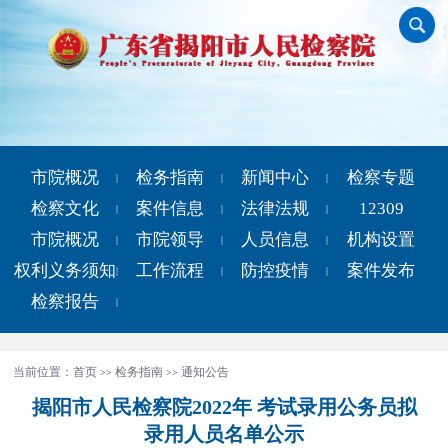
市院概况
检务指南
新闻中心
检察专题
|
|
|
检察文化
案件信息
法律法规
12309
|
|
|
市院概况
市院领导
人员信息
机构设置
|
|
|
权利义务须知
工作流程
防控疫情
案件发布
|
|
|
检察报告
|
当前位置：
首页
检务指南
通知公告
>>
>>
揭阳市人民检察院2022年 考试录用公务员拟
录用人员名单公示