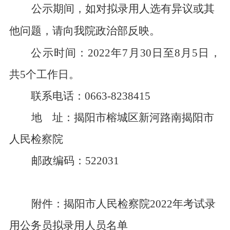
公示期间，如对拟录用人选有异议或其
他问题，请向我院政治
部
反映。
公示时间：
20
22
年
7
月
30
日至
8
月
5
日，
共
5
个工作日。
联系电话：
0663-8238415
地
址：揭阳市榕城区新河路南揭阳市
人民检察院
邮政编码：
522031
附件：揭阳市人民检察院
2022
年考试录
用公务员拟录用人员名单