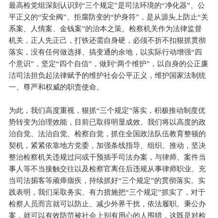
最高检党组深刻认识到“三个规定”是司法环境的“净化器”、公
平正义的“安全阀”、拒腐防变的“护身符”，是从源头上防止“关
系案、人情案、金钱案”的治本之策。检察机关作为法律监督
机关，正人先正己，打铁还需自身硬，必须不折不扣狠抓贯彻
落实，没有任何做选择、搞变通的余地，以实际行动增强“四
个意识”，坚定“四个自信”，做到“两个维护”，以自身的公正廉
洁司法担负起法律赋予的维护社会公平正义，维护国家法制统
一、尊严和权威的职责使命。
为此，我们高度重视，狠抓“三个规定”落实，积极推动制度优
势转变为治理效能，目前已取得明显成效。我们将以高度的政
治自觉、法治自觉、检察自觉，抓住全国政法队伍教育整顿的
契机，紧紧依靠地方党委，加强条线指导、组织、推动，坚决
整治检察机关违规过问或干预插手司法办案，与律师、案件当
事人等不当接触交往以及检察官离任后违规从事律师职业、充
当司法掮客等顽瘴痼疾，持续抓好“三个规定”的贯彻落实。实
践表明，我们采取务实、有力措施把“三个规定”抓实了，对于
检察人员而言就可以防止、减少外界干扰，依法履职、秉公办
案，就可以有效防范被社会上别有用心的人围猎，这既是对检