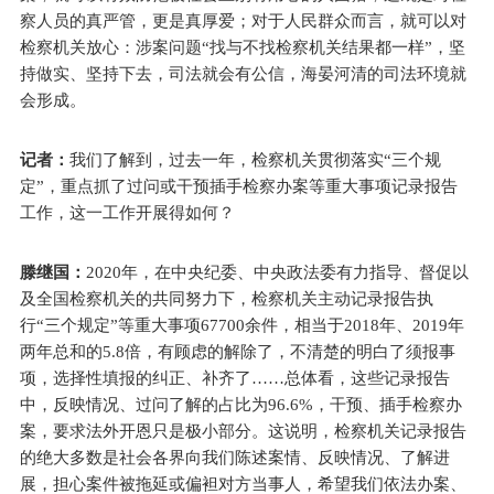
察人员的真严管，更是真厚爱；对于人民群众而言，就可以对
检察机关放心：涉案问题“找与不找检察机关结果都一样”，坚
持做实、坚持下去，司法就会有公信，海晏河清的司法环境就
会形成。
记者：
我们了解到，过去一年，检察机关贯彻落实“三个规
定”，重点抓了过问或干预插手检察办案等重大事项记录报告
工作，这一工作开展得如何？
滕继国：
2020年，在中央纪委、中央政法委有力指导、督促以
及全国检察机关的共同努力下，检察机关主动记录报告执
行“三个规定”等重大事项67700余件，相当于2018年、2019年
两年总和的5.8倍，有顾虑的解除了，不清楚的明白了须报事
项，选择性填报的纠正、补齐了……总体看，这些记录报告
中，反映情况、过问了解的占比为96.6%，干预、插手检察办
案，要求法外开恩只是极小部分。这说明，检察机关记录报告
的绝大多数是社会各界向我们陈述案情、反映情况、了解进
展，担心案件被拖延或偏袒对方当事人，希望我们依法办案、