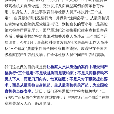
最高检机关自身做起，充分发挥反面典型案例的警示教育作
用，以身边人、身边事教育引导检察人员严格执行“三个规
定”，自觉抵制请托说情行为，并做到“逢问必录”。从最高检调
任青海省检察院的原党组副书记、副检察长的贾小刚（最高检
第六检察厅原副厅长）因严重违纪违法接受纪律审查和监察调
查后，驻最高检纪检监察组对相关涉案人员违反“三个规定”开
展调查，今年2月，最高检对倒查发现的6名最高检工作人员违
反“三个规定”典型案件向全国检察机关通报。该通报在全国各
级检察院产生强烈反响，在全体检察人员中间产生强烈震动。
我们这么做的目的就是要
让检察人员从身边的案件中感受到严
格执行“三个规定”不是软规则而是硬约束；不是只闻楼梯响不
见人下来，而是刀刃向内、动真碰硬；不是只对下级院提出要
求，而是从最高检自身抓起、先从最高检机关严起，为全国检
察机关当好表率。
近日，我们还将通报地方检察机关执行“三
个规定”正反两个方面的典型案件，让严格执行“三个规定”在检
察机关深入人心、触及灵魂。