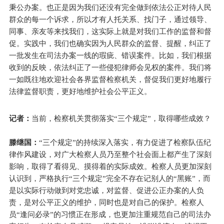
秉公办案。也正是因为我们还没有完全做到依法公正对待人民
群众的每一个诉求，所以才有人托关系、找门子，通过领导、
同事、亲友等来找我们，这实际上就是对我们工作的监督和督
促。实践中，我们也确实因为人民群众的监督、提醒，纠正了
一批发生在司法办案一线的瑕疵、错误案件。比如，我们根据
收到的反映，依法纠正了一些侵犯律师会见权的案件。我们将
一如既往地欢迎社会各界监督检察机关，督促我们更好地履行
法律监督职责，更好地维护社会公平正义。
记者：
当前，检察机关贯彻落实“三个规定”，取得哪些成效？
滕继国：
“三个规定”的持续深入落实，有力促进了检察队伍纪
律作风建设，对广大检察人员乃至整个社会面上都产生了深刻
影响，取得了看得见、摸得着的实际成效。检察人员更加深刻
认识到，严格执行“三个规定”完全不存在记别人的“黑账”，而
是以实际行动做到对党忠诚，对监督、促进公正办案的人负
责，是对公平正义的维护，同时也是对自己的保护。检察人
员“逢问必录”的习惯正在形成，也更加注重规范自己的司法办