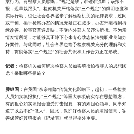
案行为。有检察人员感慨，“规定是铁，谁碰谁流血；该报不
报，迟早栽跟头”。检察机关严格落实“三个规定”的鲜明态度和
实际行动，也让社会各界逐步了解检察机关的纪律要求，过问
或干预、插手检察办案的情况无疑正在减少，办案环境得到持
续改善。检察官普遍反映，不受内外部人员违法所扰、不为亲
情友情所缚，才能够真正静下心来专心致志依法凭职业良知办
好案件。与此同时，社会各界也给予检察机关充分的理解和支
持，贯彻落实“三个规定”的社会共识和工作合力正在形成。
记者：
检察机关如何解决检察人员如实填报怕得罪人的思想顾
虑？采取哪些措施？
滕继国：
在我国“亲亲相隐”传统文化影响下，起初，一些检察
人员如实填报执行“三个规定”等重大事项确实存在思想顾虑，
有的担心如实填报会遭受打击报复，有的则担心领导、同事知
道了以后不好“做人”。因此，保护好检察人员的填报信息，妥
善保管好其填报的《记录表》就显得格外重要。