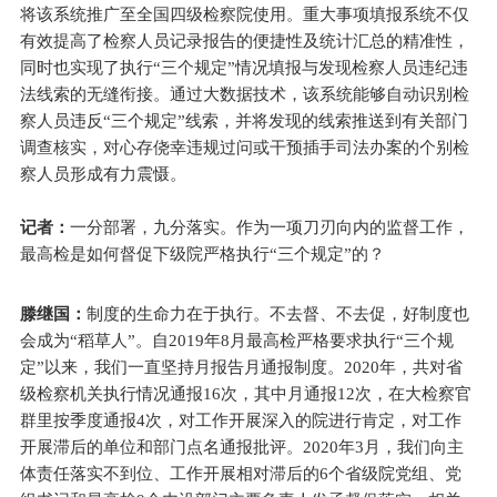
将该系统推广至全国四级检察院使用。重大事项填报系统不仅
有效提高了检察人员记录报告的便捷性及统计汇总的精准性，
同时也实现了执行“三个规定”情况填报与发现检察人员违纪违
法线索的无缝衔接。通过大数据技术，该系统能够自动识别检
察人员违反“三个规定”线索，并将发现的线索推送到有关部门
调查核实，对心存侥幸违规过问或干预插手司法办案的个别检
察人员形成有力震慑。
记者：
一分部署，九分落实。作为一项刀刃向内的监督工作，
最高检是如何督促下级院严格执行“三个规定”的？
滕继国：
制度的生命力在于执行。不去督、不去促，好制度也
会成为“稻草人”。自2019年8月最高检严格要求执行“三个规
定”以来，我们一直坚持月报告月通报制度。2020年，共对省
级检察机关执行情况通报16次，其中月通报12次，在大检察官
群里按季度通报4次，对工作开展深入的院进行肯定，对工作
开展滞后的单位和部门点名通报批评。2020年3月，我们向主
体责任落实不到位、工作开展相对滞后的6个省级院党组、党