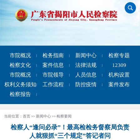
市院概况
检务指南
新闻中心
检察专题
|
|
|
检察文化
案件信息
法律法规
12309
|
|
|
市院概况
市院领导
人员信息
机构设置
|
|
|
权利义务须知
工作流程
防控疫情
案件发布
|
|
|
检察报告
|
当前位置：
首页
新闻中心
检察要闻
>>
>>
检察人“逢问必录”！最高检检务督察局负责
人就狠抓“三个规定”答记者问