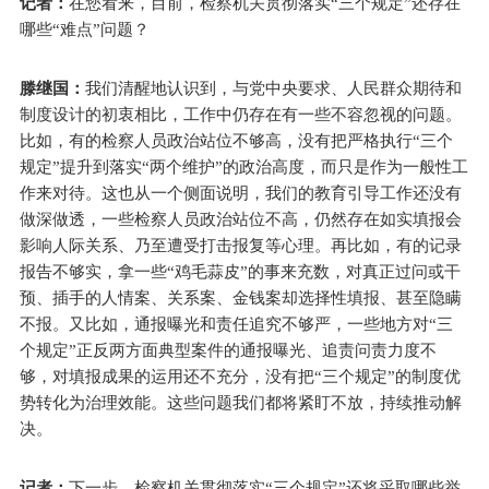
记者：
在您看来，目前，检察机关贯彻落实“三个规定”还存在
哪些“难点”问题？
滕继国：
我们清醒地认识到，与党中央要求、人民群众期待和
制度设计的初衷相比，工作中仍存在有一些不容忽视的问题。
比如，有的检察人员政治站位不够高，没有把严格执行“三个
规定”提升到落实“两个维护”的政治高度，而只是作为一般性工
作来对待。这也从一个侧面说明，我们的教育引导工作还没有
做深做透，一些检察人员政治站位不高，仍然存在如实填报会
影响人际关系、乃至遭受打击报复等心理。再比如，有的记录
报告不够实，拿一些“鸡毛蒜皮”的事来充数，对真正过问或干
预、插手的人情案、关系案、金钱案却选择性填报、甚至隐瞒
不报。又比如，通报曝光和责任追究不够严，一些地方对“三
个规定”正反两方面典型案件的通报曝光、追责问责力度不
够，对填报成果的运用还不充分，没有把“三个规定”的制度优
势转化为治理效能。这些问题我们都将紧盯不放，持续推动解
决。
记者：
下一步，检察机关贯彻落实“三个规定”还将采取哪些举