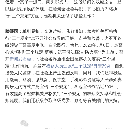
记者：
“案子一进门、两头都找人”，这段坊间的戏谑之语，是
以往司法顽疾的体现。在凝聚全社会共识，齐心协力严格执
行“三个规定”方面，检察机关还做了哪些工作？
滕继国：
单则易折，众则难摧。我们深知，检察机关严格执
行“三个规定”离不开社会各界的理解、支持和监督，离不开各
级领导干部高度重视、自觉践行。为此，2020年5月6日，最高
检以“狠抓‘三个规定’落实，筑牢司法廉洁‘防火墙’”为主题，召
开
新闻发布会
，向社会各界通报全国检察机关落实“三个规
定”工作情况，并发布
检察人员违反“三个规定”典型案例
，自觉
接受人民监督，在社会上产生强烈反响。同时，我们还积极运
用漫画、动漫、微视频、微讲堂、手机彩铃提醒等人民群众喜
闻乐见的方式广泛宣传“三个规定”，各地宣传作品近500件，
有效提高了检察机关严格执行“三个规定”的群众支持率和社会
知晓度。我们还积极争取各级党委、政府等有关部门的支持。