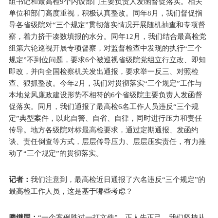
组书记和最高检9个内设部门主要负责人发函督促落实。相关
单位和部门高度重视，积极认真整改。同年8月，我们督促指
导各省级院对“三个规定”贯彻落实情况开展随机抽查和专项督
察，着力挤干凑数填报的水分。同年12月，我们结合最高检党
组第六轮巡视开展专项督察，对监督检查中发现的执行“三个
规定”不到位问题，要求6个被巡视省级院党组立行立改、即知
即改，并向全国检察机关发出通报，要求举一反三、对照检
查、狠抓整改。今年2月，我们对贯彻落实“三个规定”工作与
本地党风廉政建设形势不相符的6个省级院主要负责人发函督
促落实。同月，我们通报了最高检6名工作人员违反“三个规
定”典型案件，以此自警、自省、自律，同时进行压力和责任
传导。地方各级院对标最高检要求，通过定期通报、发函约
谈、责任倒查等方式，层层传导压力、层层压实责任，有力推
动了“三个规定”的贯彻落实。
记者：
我们注意到，最高检近日通报了六名违反“三个规定”的
最高检工作人员，这是基于哪些考虑？
滕继国：
“一个案例胜过一打文件”。正人先正己，我们坚持从