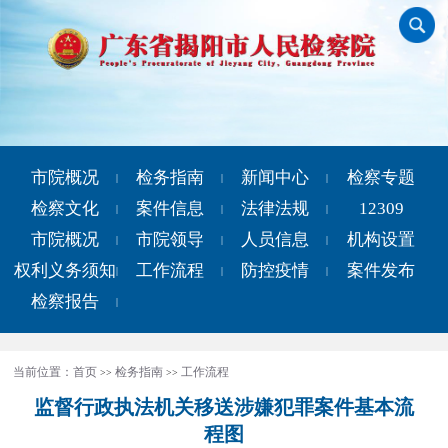
市院概况
检务指南
新闻中心
检察专题
|
|
|
检察文化
案件信息
法律法规
12309
|
|
|
市院概况
市院领导
人员信息
机构设置
|
|
|
权利义务须知
工作流程
防控疫情
案件发布
|
|
|
检察报告
|
当前位置：
首页
检务指南
工作流程
>>
>>
监督行政执法机关移送涉嫌犯罪案件基本流
程图