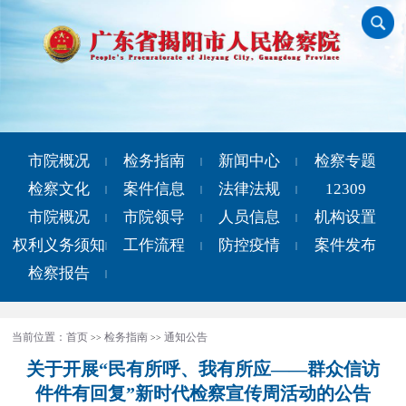
市院概况
检务指南
新闻中心
检察专题
|
|
|
检察文化
案件信息
法律法规
12309
|
|
|
市院概况
市院领导
人员信息
机构设置
|
|
|
权利义务须知
工作流程
防控疫情
案件发布
|
|
|
检察报告
|
当前位置：
首页
检务指南
通知公告
>>
>>
关于开展“民有所呼、我有所应——群众信访
件件有回复”新时代检察宣传周活动的公告