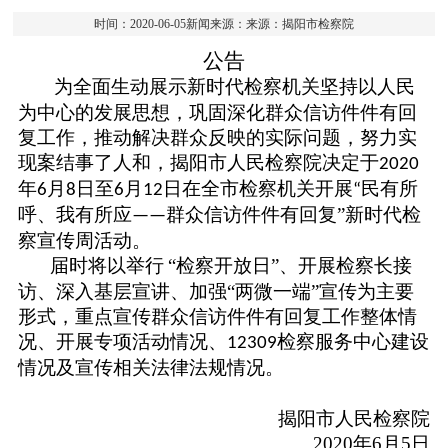
时间：2020-06-05新闻来源：来源：揭阳市检察院
公告
为全面生动展示新时代检察机关坚持以人民
为中心的发展思想，巩固深化群众信访件件有回
复工作，推动解决群众反映的实际问题，努力实
现案结事了人和，揭阳市人民检察院决定于
2020
年
月
日至
月
日在全市检察机关开展
民有所
6
8
6
12
“
呼、我有所应
群众信访件件有回复”新时代检
——
察宣传周活动。
届时将以举行
“检察开放日”、开展检察长接
访、深入基层宣讲、加强“两微一端”宣传为主要
形式，重点宣传群众信访件件有回复工作整体情
况、开展专项活动情况、
检察服务中心建设
12309
情况及宣传相关法律法规情况。
揭阳市人民检察院
2020
年6月5日