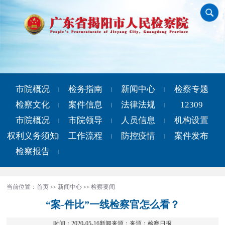
市院概况
检务指南
新闻中心
检察专题
|
|
|
检察文化
案件信息
法律法规
12309
|
|
|
市院概况
市院领导
人员信息
机构设置
|
|
|
权利义务须知
工作流程
防控疫情
案件发布
|
|
|
检察报告
|
当前位置：
首页
新闻中心
检察要闻
>>
>>
“案-件比”一线检察官怎么看？
时间：2020-05-16新闻来源：来源：检察日报