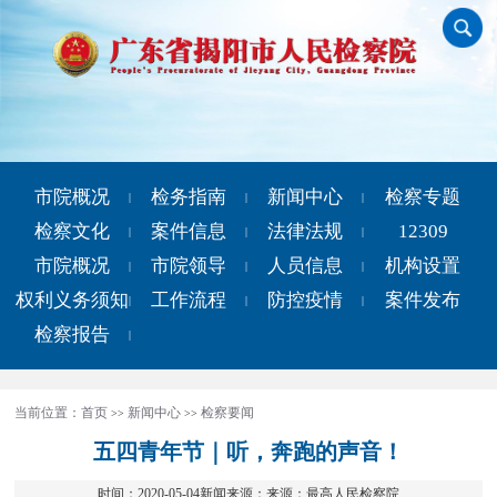
市院概况
检务指南
新闻中心
检察专题
|
|
|
检察文化
案件信息
法律法规
12309
|
|
|
市院概况
市院领导
人员信息
机构设置
|
|
|
权利义务须知
工作流程
防控疫情
案件发布
|
|
|
检察报告
|
当前位置：
首页
新闻中心
检察要闻
>>
>>
五四青年节｜听，奔跑的声音！
时间：2020-05-04新闻来源：来源：最高人民检察院