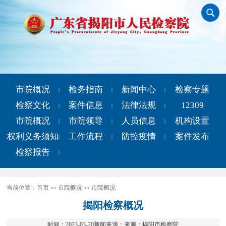
市院概况
检务指南
新闻中心
检察专题
|
|
|
检察文化
案件信息
法律法规
12309
|
|
|
市院概况
市院领导
人员信息
机构设置
|
|
|
权利义务须知
工作流程
防控疫情
案件发布
|
|
|
检察报告
|
当前位置：
首页
市院概况
市院概况
>>
>>
揭阳检察概况
时间：2023-03-20新闻来源：来源：揭阳市检察院